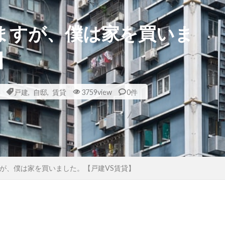
ますが、僕は家を買いま
】
戸建
,
自邸
,
賃貸
3759view
0件
が、僕は家を買いました。【戸建VS賃貸】