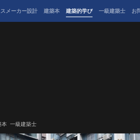
ウスメーカー設計
建築本
建築的学び
一級建築士
お
築本
一級建築士