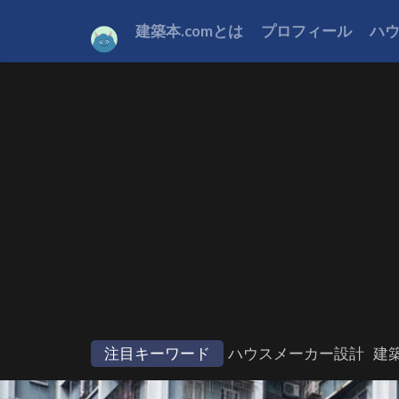
建築本.comとは
プロフィール
ハ
注目キーワード
ハウスメーカー設計
建