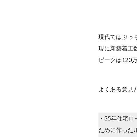
現代ではぶっ
現に新築着工数
ピークは120
よくある意見
・35年住宅
ために作った