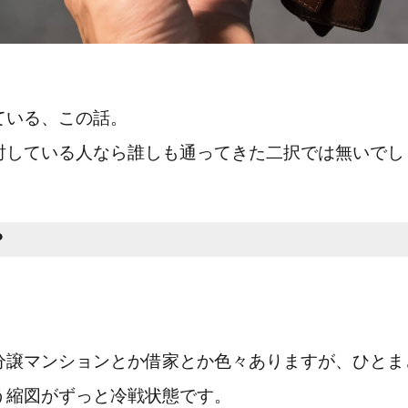
ている、この話。
討している人なら誰しも通ってきた二択では無いでし
？
分譲マンションとか借家とか色々ありますが、ひとま
いう縮図がずっと冷戦状態です。