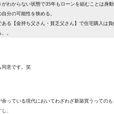
きがわからない状態で35年もローンを組むことは身
の自分の可能性を狭める。
である【金持ち父さん・貧乏父さん】で住宅購入は負
る。。
も同意です。笑
が余っている現代においてわざわざ新築買うってのも
すし、