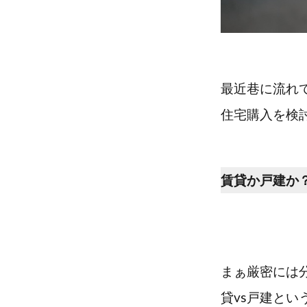
最近巷に流れ
住宅購入を検
賃貸か戸建か
まぁ厳密には
貸vs戸建と