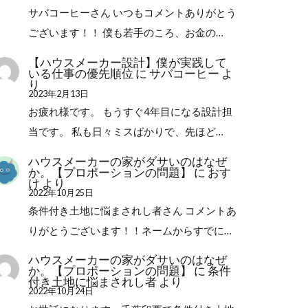
サバコーヒーさん いつもコメントありがとう
ございます！！ 僕も若手のころ、お金の…
【ハウスメーカー設計】僕が実践して
いる仕事の優先順位
に
サバコーヒー
よ
り
2023年2月13日
お疲れ様です。 もうすぐ4年目になる設計担
当です。 私も日々ミスばかりで、先ほど…
ハウスメーカーの家がダサいのはなぜ
か。【プロポーションの問題】
に
おす
け
より
2022年10月25日
条件付き土地に悩まされし者さん コメントあ
りがとうございます！！ネームからすでに…
ハウスメーカーの家がダサいのはなぜ
か。【プロポーションの問題】
に
条件
付き土地に悩まされし者
より
2022年10月24日