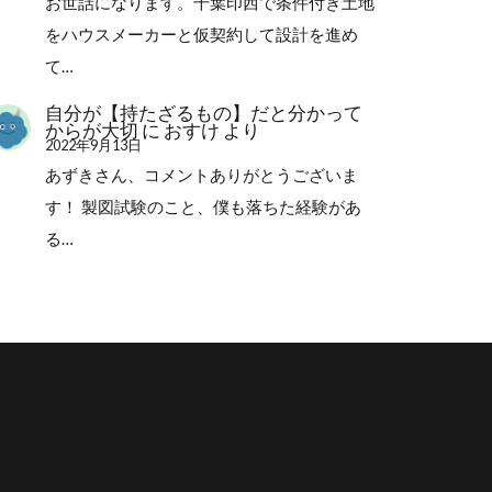
お世話になります。千葉印西で条件付き土地
をハウスメーカーと仮契約して設計を進め
て…
自分が【持たざるもの】だと分かって
からが大切
に
おすけ
より
2022年9月13日
あずきさん、コメントありがとうございま
す！ 製図試験のこと、僕も落ちた経験があ
る…