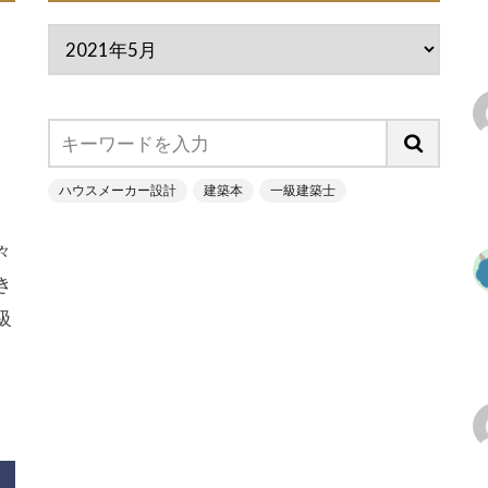
ハウスメーカー設計
建築本
一級建築士
々
き
級