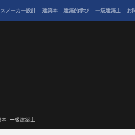
ウスメーカー設計
建築本
建築的学び
一級建築士
お
築本
一級建築士