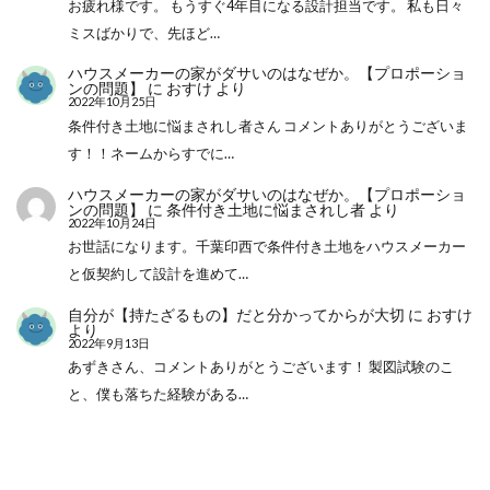
お疲れ様です。 もうすぐ4年目になる設計担当です。 私も日々
ミスばかりで、先ほど…
ハウスメーカーの家がダサいのはなぜか。【プロポーショ
ンの問題】
に
おすけ
より
2022年10月25日
条件付き土地に悩まされし者さん コメントありがとうございま
す！！ネームからすでに…
ハウスメーカーの家がダサいのはなぜか。【プロポーショ
ンの問題】
に
条件付き土地に悩まされし者
より
2022年10月24日
お世話になります。千葉印西で条件付き土地をハウスメーカー
と仮契約して設計を進めて…
自分が【持たざるもの】だと分かってからが大切
に
おすけ
より
2022年9月13日
あずきさん、コメントありがとうございます！ 製図試験のこ
と、僕も落ちた経験がある…