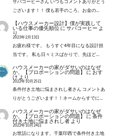
サバコーヒーさん いつもコメントありがとう
ございます！！ 僕も若手のころ、お金の…
【ハウスメーカー設計】僕が実践して
いる仕事の優先順位
に
サバコーヒー
よ
り
2023年2月13日
お疲れ様です。 もうすぐ4年目になる設計担
当です。 私も日々ミスばかりで、先ほど…
ハウスメーカーの家がダサいのはなぜ
か。【プロポーションの問題】
に
おす
け
より
2022年10月25日
条件付き土地に悩まされし者さん コメントあ
りがとうございます！！ネームからすでに…
ハウスメーカーの家がダサいのはなぜ
か。【プロポーションの問題】
に
条件
付き土地に悩まされし者
より
2022年10月24日
お世話になります。千葉印西で条件付き土地