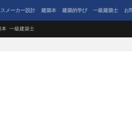
ウスメーカー設計
建築本
建築的学び
一級建築士
お
築本
一級建築士