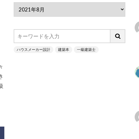
ハウスメーカー設計
建築本
一級建築士
々
き
級