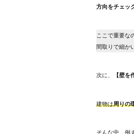
方向をチェッ
ここで重要な
間取りで細か
次に、
【壁を
建物は
周りの
そんな中、例