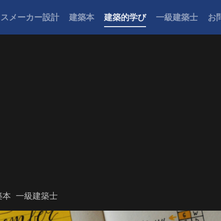
ウスメーカー設計
建築本
建築的学び
一級建築士
お
築本
一級建築士