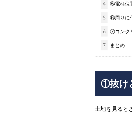
4
⑤電柱位
5
⑥周りに
6
⑦コンク
7
まとめ
①抜け
土地を見ると