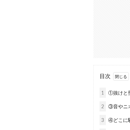
目次
1
①抜けと
2
③音やニ
3
④どこに