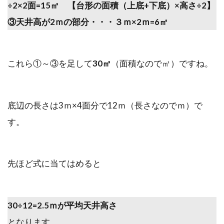
÷2×2面=15㎡ 【台形の面積（上底+下底）×高さ÷2】
③天井高が2ｍの部分・・・３ｍ×2ｍ=6㎡
これら①～③を足して
30㎡
（面積なので㎡）ですね。
底辺の長さは3ｍ×4面分で12ｍ（長さなのでｍ）で
す。
先ほど式に当てはめると
30÷12=2.5ｍが平均天井高さ
となります。