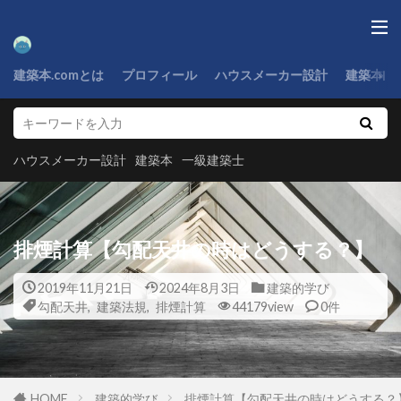
建築本.comとは
プロフィール
ハウスメーカー設計
建築本
ハウスメーカー設計
建築本
一級建築士
排煙計算【勾配天井の時はどうする？】
2019年11月21日
2024年8月3日
建築的学び
勾配天井
,
建築法規
,
排煙計算
44179view
0件
HOME
建築的学び
排煙計算【勾配天井の時はどうする？