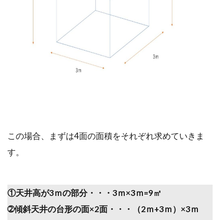
この場合、まずは4面の面積をそれぞれ求めていきま
す。
①天井高が3ｍの部分・・・3ｍ×3ｍ=9㎡
➁傾斜天井の台形の面×2面・・・（2ｍ+3ｍ）×3ｍ