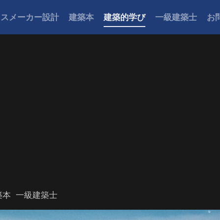
ウスメーカー設計
建築本
建築的学び
一級建築士
お
築本
一級建築士