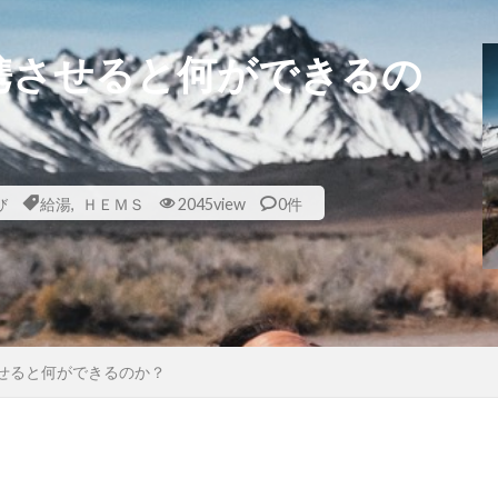
携させると何ができるの
び
給湯
,
ＨＥＭＳ
2045view
0件
させると何ができるのか？