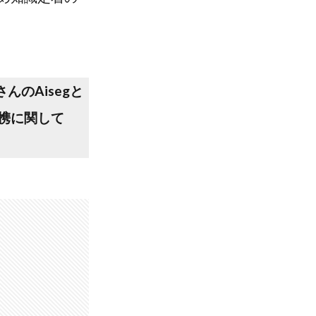
のAisegと
携に関して