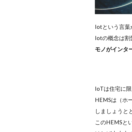
Iotという言
Iotの概念は割
モノがインタ
IoTは住宅に
HEMSは（
しましょうと
このHEMS