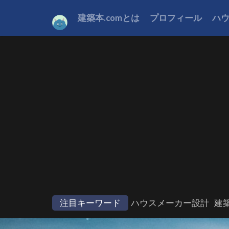
建築本.comとは
プロフィール
ハ
注目キーワード
ハウスメーカー設計
建