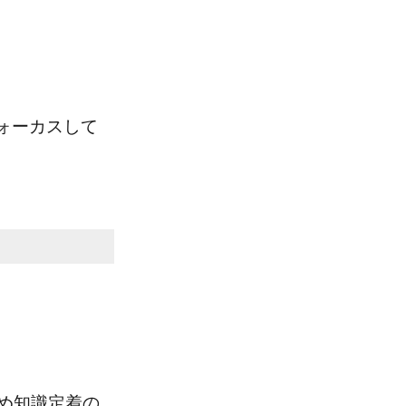
ォーカスして
。
め知識定着の