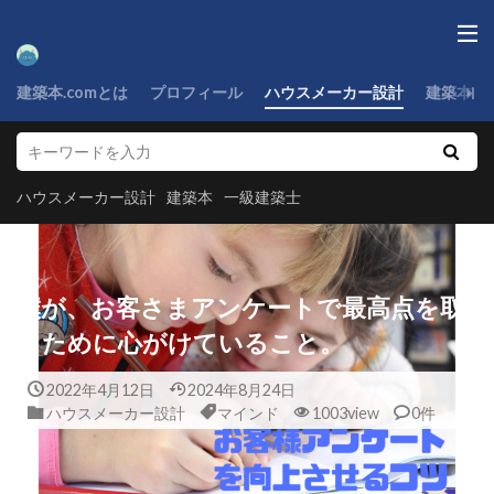
建築本.comとは
プロフィール
ハウスメーカー設計
建築本
ハウスメーカー設計
建築本
一級建築士
僕が、お客さまアンケートで最高点を取
るために心がけていること。
2022年4月12日
2024年8月24日
ハウスメーカー設計
マインド
1003view
0件