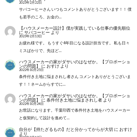
2023年2月22日
サバコーヒーさん いつもコメントありがとうございます！！ 僕
も若手のころ、お金の…
【ハウスメーカー設計】僕が実践している仕事の優先順位
に
サバコーヒー
より
2023年2月13日
お疲れ様です。 もうすぐ4年目になる設計担当です。 私も日々
ミスばかりで、先ほど…
ハウスメーカーの家がダサいのはなぜか。【プロポーショ
ンの問題】
に
おすけ
より
2022年10月25日
条件付き土地に悩まされし者さん コメントありがとうございま
す！！ネームからすでに…
ハウスメーカーの家がダサいのはなぜか。【プロポーショ
ンの問題】
に
条件付き土地に悩まされし者
より
2022年10月24日
お世話になります。千葉印西で条件付き土地をハウスメーカー
と仮契約して設計を進めて…
自分が【持たざるもの】だと分かってからが大切
に
おすけ
より