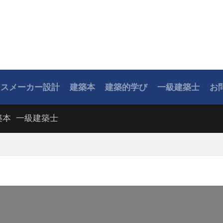
ウスメーカー設計
建築本
建築的学び
一級建築士
お
築本
一級建築士