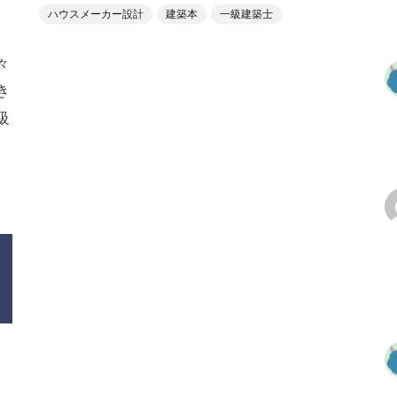
ハウスメーカー設計
建築本
一級建築士
々
き
級