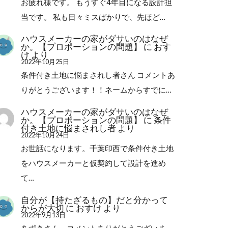
お疲れ様です。 もうすぐ4年目になる設計担
当です。 私も日々ミスばかりで、先ほど…
ハウスメーカーの家がダサいのはなぜ
か。【プロポーションの問題】
に
おす
け
より
2022年10月25日
条件付き土地に悩まされし者さん コメントあ
りがとうございます！！ネームからすでに…
ハウスメーカーの家がダサいのはなぜ
か。【プロポーションの問題】
に
条件
付き土地に悩まされし者
より
2022年10月24日
お世話になります。千葉印西で条件付き土地
をハウスメーカーと仮契約して設計を進め
て…
自分が【持たざるもの】だと分かって
からが大切
に
おすけ
より
2022年9月13日