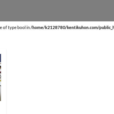
e of type bool in
/home/k2128780/kentikuhon.com/public_