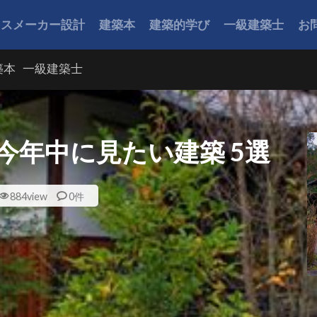
ウスメーカー設計
建築本
建築的学び
一級建築士
お
築本
一級建築士
に今年中に見たい建築 5選
884view
0件