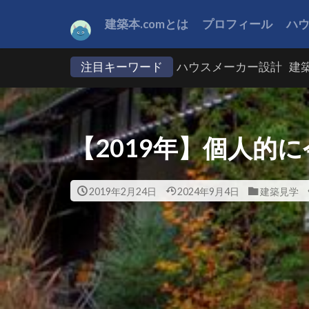
建築本.comとは
プロフィール
ハ
注目キーワード
ハウスメーカー設計
建
【2019年】個人的
2019年2月24日
2024年9月4日
建築見学