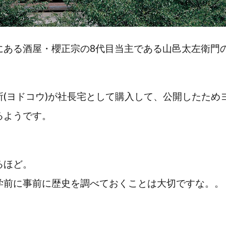
にある酒屋・櫻正宗の8代目当主である山邑太左衛門
所(ヨドコウ)が社長宅として購入して、公開したため
るようです。
るほど。
学前に事前に歴史を調べておくことは大切ですな。。