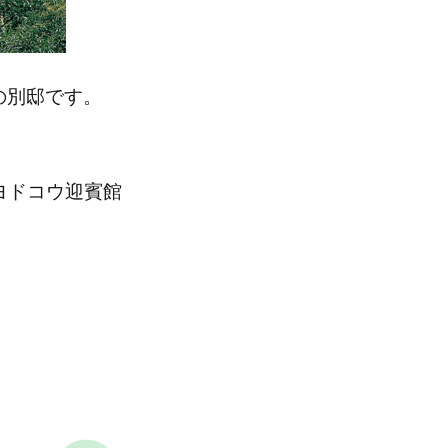
の別邸です。
ヨドコウ迎賓館